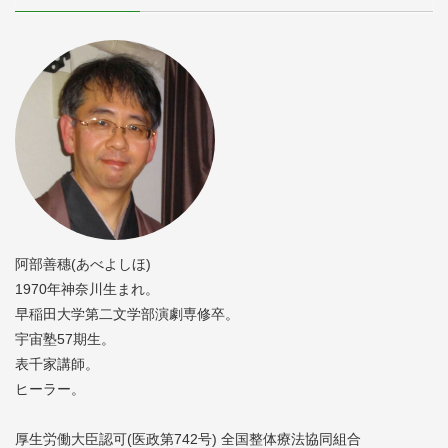
阿部善穗(あべよしほ)
1970年神奈川生まれ。
早稲田大学第二文学部演劇専修卒。
宇宙塾57期生。
表千家講師。
ヒーラー。
厚生労働大臣認可(医政第742号) 全国整体療法協同組合