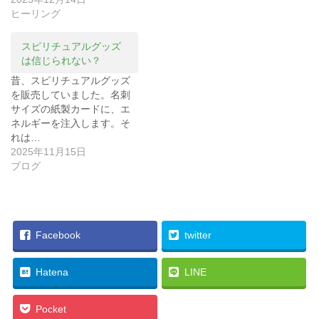
き
し
ま
い
ヒーリング
す
ウ
)
ィ
ン
ド
スピリチュアルグッズ
ウ
で
は信じられない？
開
き
昔、スピリチュアルグッズ
ま
す
を販売していました。名刺
)
サイズの紙製カードに、エ
ネルギーを注入します。そ
れは…
2025年11月15日
ブログ
Facebook
twitter
Hatena
LINE
Pocket