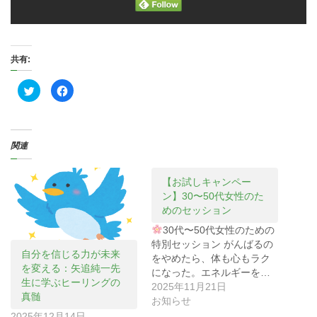
共有:
ク
F
リ
a
ッ
c
ク
e
し
b
て
o
T
o
関連
w
k
i
で
t
共
t
有
e
す
【お試しキャンペー
r
る
ン】30〜50代女性のた
で
に
共
は
めのセッション
有
ク
(
リ
30代〜50代女性のための
新
ッ
し
ク
特別セッション がんばるの
い
し
自分を信じる力が未来
ウ
て
をやめたら、体も心もラク
ィ
く
を変える：矢追純一先
になった。エネルギーを…
ン
だ
生に学ぶヒーリングの
ド
さ
2025年11月21日
ウ
い
真髄
で
(
お知らせ
開
新
2025年12月14日