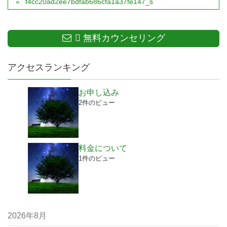
f4cc20ad2ee7bdfab686cfa1a37fe147_s
無料カウンセリング
アクセスランキング
お申し込み
2件のビュー
料金について
1件のビュー
2026年8月