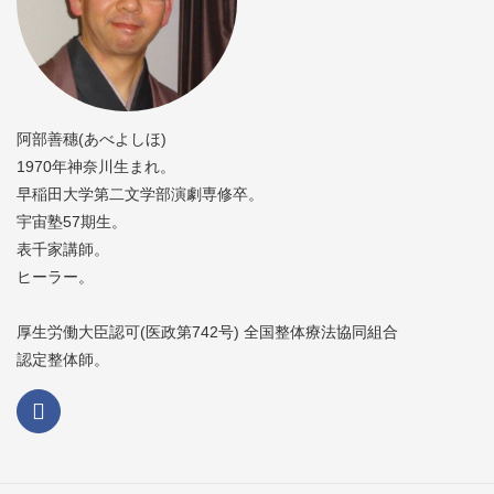
阿部善穗(あべよしほ)
1970年神奈川生まれ。
早稲田大学第二文学部演劇専修卒。
宇宙塾57期生。
表千家講師。
ヒーラー。
厚生労働大臣認可(医政第742号) 全国整体療法協同組合
認定整体師。