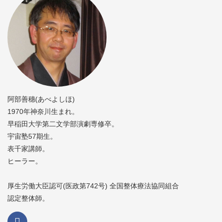
阿部善穗(あべよしほ)
1970年神奈川生まれ。
早稲田大学第二文学部演劇専修卒。
宇宙塾57期生。
表千家講師。
ヒーラー。
厚生労働大臣認可(医政第742号) 全国整体療法協同組合
認定整体師。