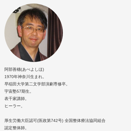
阿部善穗(あべよしほ)
1970年神奈川生まれ。
早稲田大学第二文学部演劇専修卒。
宇宙塾57期生。
表千家講師。
ヒーラー。
厚生労働大臣認可(医政第742号) 全国整体療法協同組合
認定整体師。